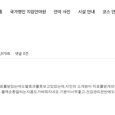
홈
국가명인 지압안마원
안마 사진
시설 안내
코스 
,970회
댓글
0건
료를받았는데도별효과를못보고있었는데,지인의 소개받아 치료를받게되
혈액순환잘되는지몸도가벼워지네요.기분이너무좋고,건강관리전반에도움